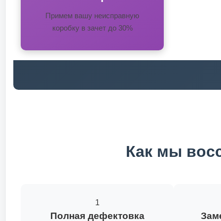
Примем вашу неисправную
коробку в зачет до 30%
Как мы вос
1
Полная дефектовка
Зам