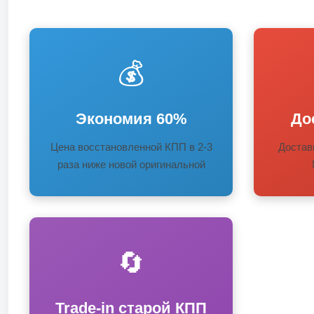
💰
Экономия 60%
До
Цена восстановленной КПП в 2-3
Достав
раза ниже новой оригинальной
🔄
Trade-in старой КПП